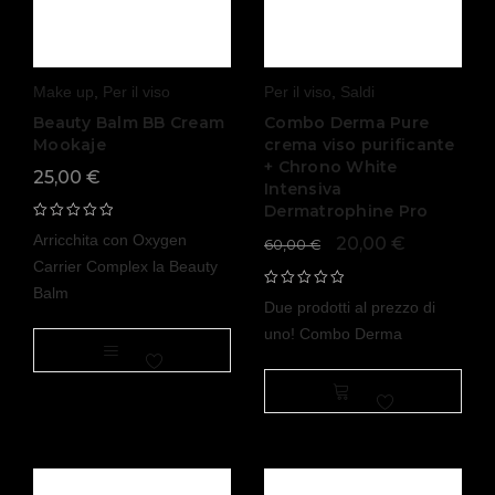
Make up
,
Per il viso
Per il viso
,
Saldi
Beauty Balm BB Cream
Combo Derma Pure
Mookaje
crema viso purificante
+ Chrono White
25,00
€
Intensiva
Dermatrophine Pro
Arricchita con Oxygen
20,00
€
60,00
€
Carrier Complex la Beauty
Balm
Due prodotti al prezzo di
uno! Combo Derma