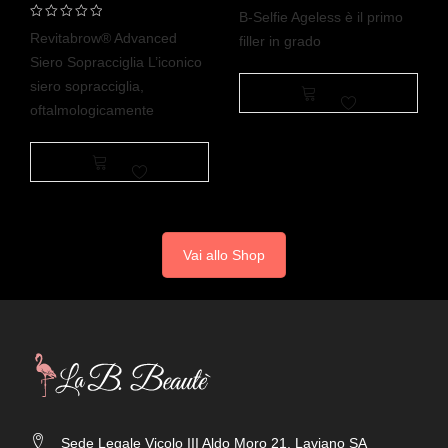
B-Selfie Ageless è il primo
Revitabrow® Advanced
filler in grado
Siero Sopracciglia L’iconico
siero sopracciglia,
oftalmologicamente
Vai allo Shop
Sede Legale Vicolo III Aldo Moro 21, Laviano SA