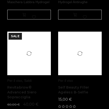
Maschera Labbra Hydrogel
Hydrogel Antirughe
SALE
Per il viso
,
Saldi
Per il viso
Revitabrow®
Self Beauty Filler
Advanced Siero
Ageless B-Selfie
Sopracciglia
15,00
€
40,00
€
60,00
€