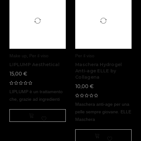
Make up
,
Per il viso
Per il viso
LIPLUMP Aesthetical
Maschera Hydrogel
Anti-age ELLE by
15,00
€
Collagena
10,00
€
LIPLUMP è un trattamento
che, grazie ad ingredienti
Maschera anti-age per una
pelle sempre giovane. ELLE
Maschera