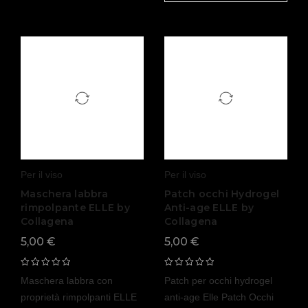
Per il viso
Per il viso
Maschera labbra
Patch occhi Hydrogel
rimpolpante ELLE by
Anti-age ELLE by
Collagena
Collagena
5,00
€
5,00
€
Maschera labbra con
Patch per occhi hydrogel
proprietà rimpolpanti ELLE
anti-age Elle Patch Occhi