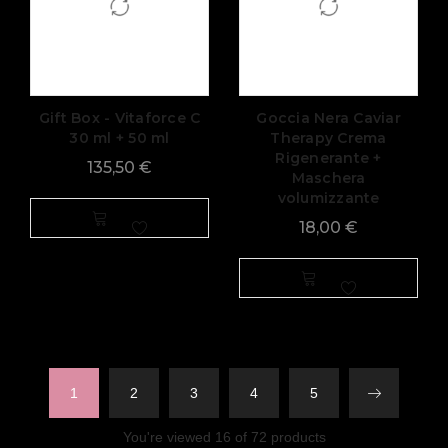
Gift Box - Vitaforce C
Goccia Nera Caviar
30 ml + 50 ml
Therapy Crema
Rigenerante +
135,50
€
Maschera
volumizzante
18,00
€
1
2
3
4
5
You're viewed 16 of 72 products