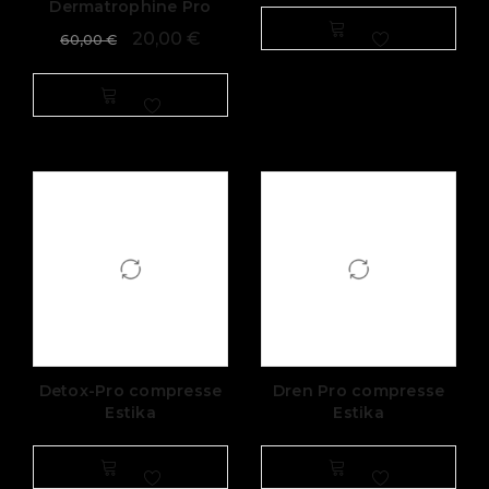
Dermatrophine Pro
20,00
€
60,00
€
Detox-Pro compresse
Dren Pro compresse
Estika
Estika