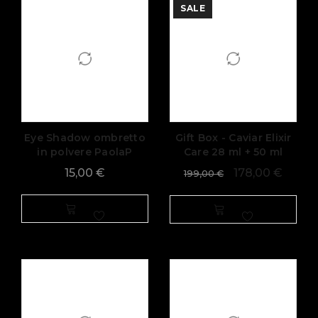
SALE
Eye Shadow ombretto
Gift Box - Caviar Elixir
in polvere PaolaP
Care 28 ml + 50 ml
15,00
€
178,00
€
199,00
€