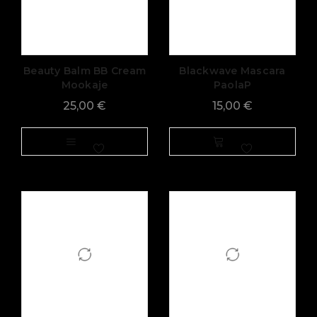
Beauty Balm BB Cream
Blackwave Mascara
Mookaje
PaolaP
25,00
€
15,00
€