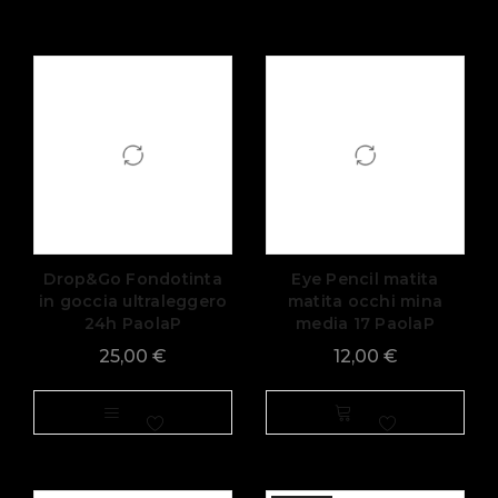
Drop&Go Fondotinta
Eye Pencil matita
in goccia ultraleggero
matita occhi mina
24h PaolaP
media 17 PaolaP
25,00
€
12,00
€