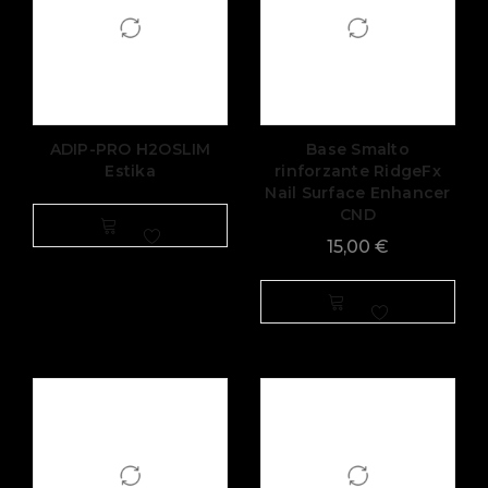
ADIP-PRO H2OSLIM
Base Smalto
Estika
rinforzante RidgeFx
Nail Surface Enhancer
CND
15,00
€