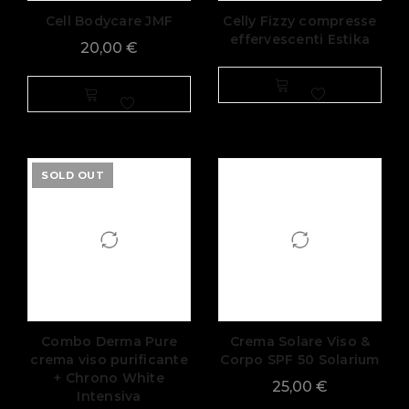
Cell Bodycare JMF
Celly Fizzy compresse
effervescenti Estika
20,00
€
SOLD OUT
Combo Derma Pure
Crema Solare Viso &
crema viso purificante
Corpo SPF 50 Solarium
+ Chrono White
25,00
€
Intensiva